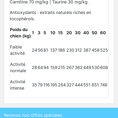
Carnitine 70 mg/kg | Taurine 30 mg/kg.
Antioxydants : extraits naturels riches en
tocophérols.
Poids du
1
3
5
10
15
20
30
40
50
60
chien (kg)
Faible
24
56
81
137
186
230
312
387
458
525
activité
Activité
28
64
94
159
215
267
362
449
530
608
normale
Activité
35
79
116
195
264
327
444
551
651
746
intense
Recevez nos offres spéciales