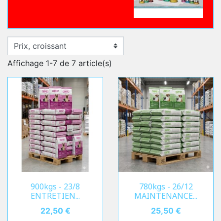
Affichage 1-7 de 7 article(s)
900kgs - 23/8
780kgs - 26/12
ENTRETIEN...
MAINTENANCE...
Prix
22,50 €
Prix
25,50 €