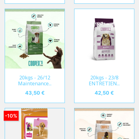
20kgs - 26/12
20kgs - 23/8
Maintenance...
ENTRETIEN...
Prix
43,50 €
Prix
42,50 €
-10%