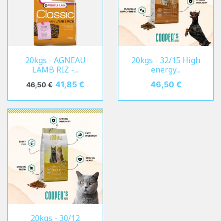
20kgs - AGNEAU
20kgs - 32/15 High
LAMB RIZ -...
energy...
Prix de base
Prix
41,85 €
Prix
46,50 €
46,50 €
20kgs - 30/12