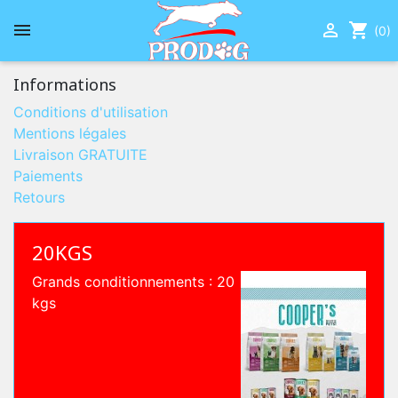


shopping_cart
(0)
Informations
Conditions d'utilisation
Mentions légales
Livraison GRATUITE
Paiements
Retours
20KGS
Grands conditionnements : 20
kgs