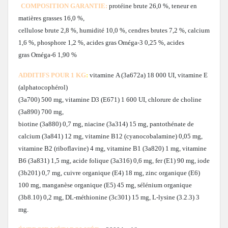
COMPOSITION GARANTIE:
protéine brute 26,0 %, teneur en
matières grasses 16,0 %,
cellulose brute 2,8 %, humidité 10,0 %, cendres brutes 7,2 %, calcium
1,6 %, phosphore 1,2 %, acides gras Oméga-3 0,25 %, acides
gras Oméga-6 1,90 %
ADDITIFS POUR 1 KG
:
vitamine A (3a672a) 18 000 UI, vitamine E
(alphatocophérol)
(3a700) 500 mg, vitamine D3 (E671) 1 600 UI, chlorure de choline
(3a890) 700 mg,
biotine (3a880) 0,7 mg, niacine (3a314) 15 mg, pantothénate de
calcium (3a841) 12 mg, vitamine B12 (cyanocobalamine) 0,05 mg,
vitamine B2 (riboflavine) 4 mg, vitamine B1 (3a820) 1 mg, vitamine
B6 (3a831) 1,5 mg, acide folique (3a316) 0,6 mg, fer (E1) 90 mg, iode
(3b201) 0,7 mg, cuivre organique (E4) 18 mg, zinc organique (E6)
100 mg, manganèse organique (E5) 45 mg, sélénium organique
(3b8.10) 0,2 mg, DL-méthionine (3c301) 15 mg, L-lysine (3.2.3) 3
mg.