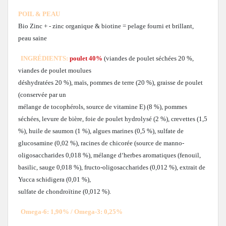
POIL & PEAU
Bio Zinc + - zinc organique & biotine
= pelage fourni et brillant,
peau saine
INGRÉDIENTS:
poulet 40%
(viandes de poulet séchées 20 %,
viandes de poulet moulues
déshydratées 20 %), maïs, pommes de terre (20 %), graisse de poulet
(conservée par un
mélange de tocophérols, source de vitamine E) (8 %), pommes
séchées, levure de bière, foie de poulet hydrolysé (2 %), crevettes (1,5
%), huile de saumon (1 %), algues marines (0,5 %), sulfate de
glucosamine (0,02 %), racines de chicorée (source de manno-
oligosaccharides 0,018 %), mélange d‘herbes aromatiques (fenouil,
basilic, sauge 0,018 %), fructo-oligosaccharides (0,012 %), extrait de
Yucca schidigera (0,01 %),
sulfate de chondroïtine (0,012 %).
Omega-6: 1,90% / Omega-3: 0,25%