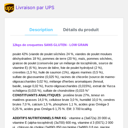
Livraison par UPS
Description
Détails du produit
12kgs de croquettes SANS GLUTEN - LOW GRAIN
poulet 42% (viande de
poulet séchées 24 %, viandes de poulet
moulues
déshydratées 18 %), pommes de terre
(20 %), maïs, pommes séchées,
graisse de poulet
(conservée par un mélange de tocophérols,
source de
vitamine E) (6 %), levure de bière, foie
de poulet hydrolysé (2 %),
crevettes (1,5 %), huile
de saumon (1%), algues marines (0,5 %),
sulfate
de glucosamine (0,025 %), racines de chicorée
(source de manno-
oligosaccharides 0,02 %),
mélange d'herbes aromatiques (fenouil,
basilic,
sauge 0,02 %), fructo-oligosaccharides (0,015%),
extrait de Yucca
schidigera (0,015 %), sulfate de
chondroïtine (0,015 %°
CONSTITUANTS ANALYTIQUES
: protéine brute
27%, teneur en
matières grasses 14,0 %,
cellulose brute 3,0 %, humidité 10,0 %, cendres
brutes 7,0 %, calcium 1,5 %, phosphore 1,1 %,
acides gras Oméga-3
0,25 %, acides gras
Oméga-6 1,75 %. EM: 3 700 kcal/kg.
ADDITIFS NUTRITIONNELS PAR KG
: vitamine a (3a672a) 20 000 ui,
vitamine E (alpha-tocophérol) (3a700) 600 mg, vitamine d 3 (E671) 2 000
ui , chlorure de choline (3a890) 850 mg,biotine (3a880) 0,8 mg, niacine