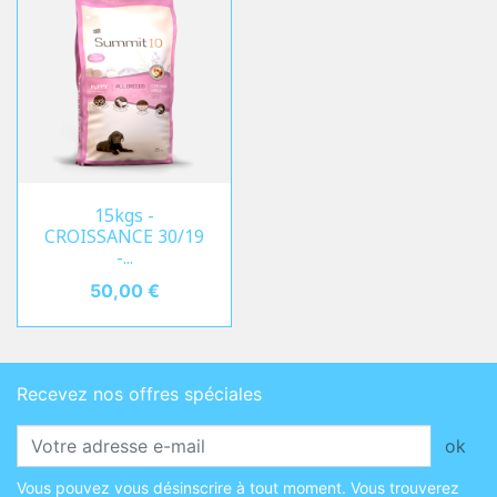
15kgs -
CROISSANCE 30/19
-...
Prix
50,00 €
Recevez nos offres spéciales
ok
Vous pouvez vous désinscrire à tout moment. Vous trouverez