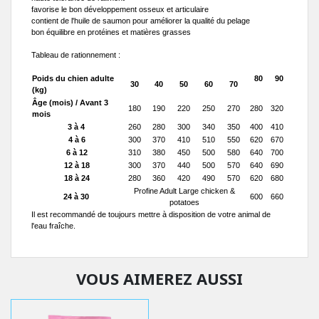
favorise le bon développement osseux et articulaire
contient de l'huile de saumon pour améliorer la qualité du pelage
bon équilibre en protéines et matières grasses
Tableau de rationnement :
Poids du chien adulte
80
90
30
40
50
60
70
(kg)
Âge (mois) / Avant 3
180
190
220
250
270
280
320
mois
3 à 4
260
280
300
340
350
400
410
4 à 6
300
370
410
510
550
620
670
6 à 12
310
380
450
500
580
640
700
12 à 18
300
370
440
500
570
640
690
18 à 24
280
360
420
490
570
620
680
Profine Adult Large chicken &
24 à 30
600
660
potatoes
Il est recommandé de toujours mettre à disposition de votre animal de
l'eau fraîche.
VOUS AIMEREZ AUSSI