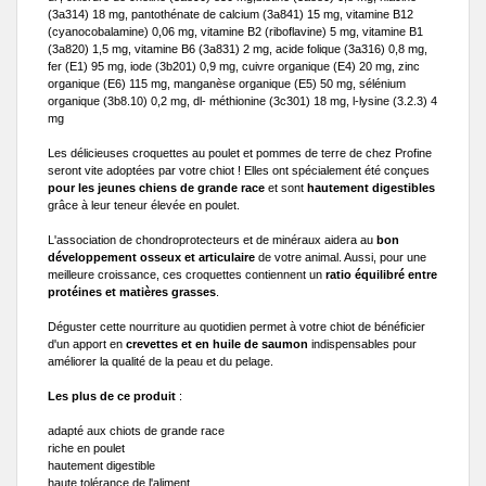
(3a314) 18 mg, pantothénate de calcium (3a841) 15 mg, vitamine B12
(cyanocobalamine) 0,06 mg, vitamine B2 (riboflavine) 5 mg, vitamine B1
(3a820) 1,5 mg, vitamine B6 (3a831) 2 mg, acide folique (3a316) 0,8 mg,
fer (E1) 95 mg, iode (3b201) 0,9 mg, cuivre organique (E4) 20 mg, zinc
organique (E6) 115 mg, manganèse organique (E5) 50 mg, sélénium
organique (3b8.10) 0,2 mg, dl- méthionine (3c301) 18 mg, l-lysine (3.2.3) 4
mg
Les délicieuses croquettes au poulet et pommes de terre de chez Profine
seront vite adoptées par votre chiot ! Elles ont spécialement été conçues
pour les jeunes chiens de grande race
et sont
hautement digestibles
grâce à leur teneur élevée en poulet.
L'association de chondroprotecteurs et de minéraux aidera au
bon
développement osseux et articulaire
de votre animal. Aussi, pour une
meilleure croissance, ces croquettes contiennent un
ratio équilibré entre
protéines et matières grasses
.
Déguster cette nourriture au quotidien permet à votre chiot de bénéficier
d'un apport en
crevettes et en huile de saumon
indispensables pour
améliorer la qualité de la peau et du pelage.
Les plus de ce produit
:
adapté aux chiots de grande race
riche en poulet
hautement digestible
haute tolérance de l'aliment