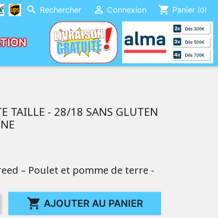


shopping_cart
Rechercher
Connexion
Panier
(0)
ATION
KGS
E TAILLE - 28/18 SANS GLUTEN
INE
reed – Poulet et pomme de terre -

AJOUTER AU PANIER