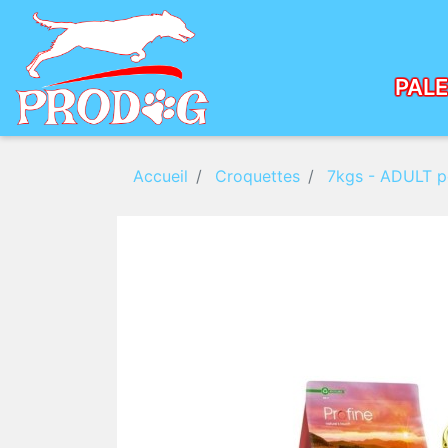
PAL
PR
Accueil
Croquettes
7kgs - ADULT p