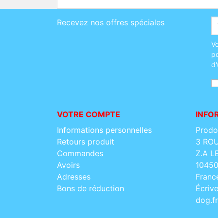
Recevez nos offres spéciales
Vo
po
d'
VOTRE COMPTE
INFO
Informations personnelles
Prod
Retours produit
3 RO
Commandes
Z.A 
Avoirs
1045
Adresses
Franc
Bons de réduction
Écriv
dog.fr