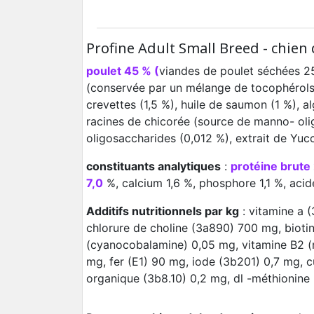
Profine Adult Small Breed - chien
poulet 45 % (
viandes de poulet séchées 2
(conservée par un mélange de tocophérols,
crevettes (1,5 %), huile de saumon (1 %), 
racines de chicorée (source de manno- olig
oligosaccharides (0,012 %), extrait de Yucc
constituants analytiques
:
protéine brute
7,0
%, calcium 1,6 %, phosphore 1,1 %, aci
Additifs nutritionnels par kg
: vitamine a 
chlorure de choline (3a890) 700 mg, bioti
(cyanocobalamine) 0,05 mg, vitamine B2 (r
mg, fer (E1) 90 mg, iode (3b201) 0,7 mg, 
organique (3b8.10) 0,2 mg, dl -méthionine 