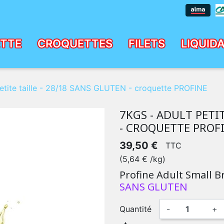
ETTE
CROQUETTES
FILETS
LIQUID
OFINE
SUMMIT10
NUTRIVET
SANS
20
MASTER
CEREALES
etite taille - 28/18 SANS GLUTEN - croquette PROFINE
7KGS - ADULT PETIT
- CROQUETTE PROF
39,50 €
TTC
(5,64 € /kg)
Profine Adult Small B
SANS GLUTEN
Quantité
-
+