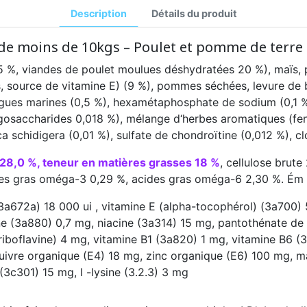
Description
Détails du produit
 de moins de 10kgs – Poulet et pomme de terre
5 %, viandes de poulet moulues déshydratées 20 %), maïs, 
 source de vitamine E) (9 %), pommes séchées, levure de bi
algues marines (0,5 %), hexamétaphosphate de sodium (0,1 %
osaccharides 0,018 %), mélange d‘herbes aromatiques (fenou
a schidigera (0,01 %), sulfate de chondroïtine (0,012 %), cl
 28,0 %, teneur en matières grasses 18 %
, cellulose brute
des gras oméga-3 0,29 %, acides gras oméga-6 2,30 %. Ém 
(3a672a) 18 000 ui , vitamine E (alpha-tocophérol) (3a700) 
ne (3a880) 0,7 mg, niacine (3a314) 15 mg, pantothénate de
iboflavine) 4 mg, vitamine B1 (3a820) 1 mg, vitamine B6 (3
cuivre organique (E4) 18 mg, zinc organique (E6) 100 mg,
(3c301) 15 mg, l -lysine (3.2.3) 3 mg