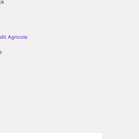
ck
dit Agricole
s